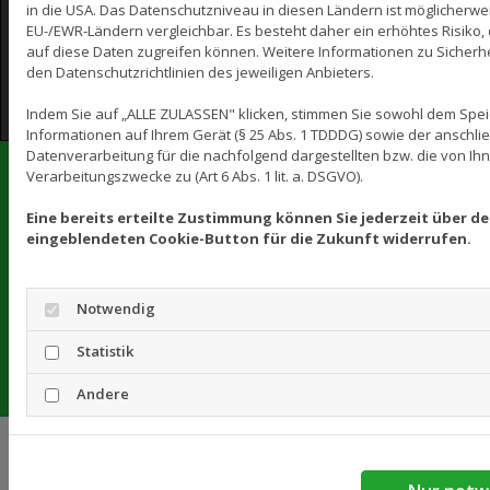
in die USA. Das Datenschutzniveau in diesen Ländern ist möglicherwei
EU-/EWR-Ländern vergleichbar. Es besteht daher ein erhöhtes Risiko,
Cookie Einstellungen
auf diese Daten zugreifen können. Weitere Informationen zu Sicherhe
den Datenschutzrichtlinien des jeweiligen Anbieters.
Indem Sie auf „ALLE ZULASSEN" klicken, stimmen Sie sowohl dem Spe
Informationen auf Ihrem Gerät (§ 25 Abs. 1 TDDDG) sowie der anschl
Datenverarbeitung für die nachfolgend dargestellten bzw. die von I
Verarbeitungszwecke zu (Art 6 Abs. 1 lit. a. DSGVO).
Schleifmaschinenverleih Parkett
Klockau
Eine bereits erteilte Zustimmung können Sie jederzeit über de
eingeblendeten Cookie-Button für die Zukunft widerrufen.
Thomas-Müntzer-Str. 2, 04435 Schkeuditz
0177 5894904
guenter-klockau@t-online.de
Notwendig
Route anzeigen
Statistik
Andere
Schleifmaschinenverleih Parkett