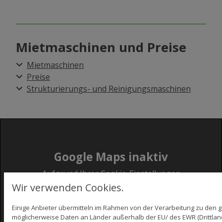
Mietmaschinen und Preise
Mietmaschinen
Preise
Strukturierungs- und Reinigungsmaschinen
Google Maps inaktiv
Aufgrund Ihrer Cookie-Einstellungen
kann dieses Modul nicht geladen werden.
Wir verwenden Cookies.
Wenn Sie dieses Modul sehen möchten,
Einige Anbieter übermitteln im Rahmen von der Verarbeitung zu den
passen Sie bitte Ihre Cookie-
möglicherweise Daten an Länder außerhalb der EU/ des EWR (Drittland
Einstellungen entsprechend an.