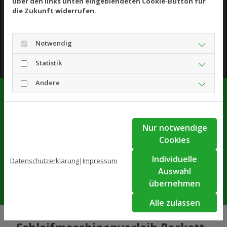
über den links unten eingeblendeten Cookie-Button für
Einstellungen entsprechend an.
die Zukunft widerrufen.
Cookie Einstellungen
Notwendig
Statistik
Andere
Schleifmaschinenverleih Parkett
Klockau
Nur notwendige
Thomas-Müntzer-Str. 2, 04435 Schkeuditz
Cookies
0177 5894904
guenter-klockau@t-online.de
Individuelle
Datenschutzerklärung
|
Impressum
Auswahl
Route anzeigen
übernehmen
Alle zulassen