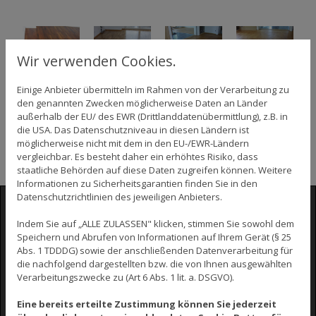
Wir verwenden Cookies.
Einige Anbieter übermitteln im Rahmen von der Verarbeitung zu
den genannten Zwecken möglicherweise Daten an Länder
außerhalb der EU/ des EWR (Drittlanddatenübermittlung), z.B. in
die USA. Das Datenschutzniveau in diesen Ländern ist
möglicherweise nicht mit dem in den EU-/EWR-Ländern
vergleichbar. Es besteht daher ein erhöhtes Risiko, dass
staatliche Behörden auf diese Daten zugreifen können. Weitere
Informationen zu Sicherheitsgarantien finden Sie in den
Datenschutzrichtlinien des jeweiligen Anbieters.
Indem Sie auf „ALLE ZULASSEN" klicken, stimmen Sie sowohl dem
Google Maps inaktiv
Speichern und Abrufen von Informationen auf Ihrem Gerät (§ 25
Abs. 1 TDDDG) sowie der anschließenden Datenverarbeitung für
Aufgrund Ihrer Cookie-Einstellungen
die nachfolgend dargestellten bzw. die von Ihnen ausgewählten
Verarbeitungszwecke zu (Art 6 Abs. 1 lit. a. DSGVO).
kann dieses Modul nicht geladen werden.
Wenn Sie dieses Modul sehen möchten,
Eine bereits erteilte Zustimmung können Sie jederzeit
passen Sie bitte Ihre Cookie-